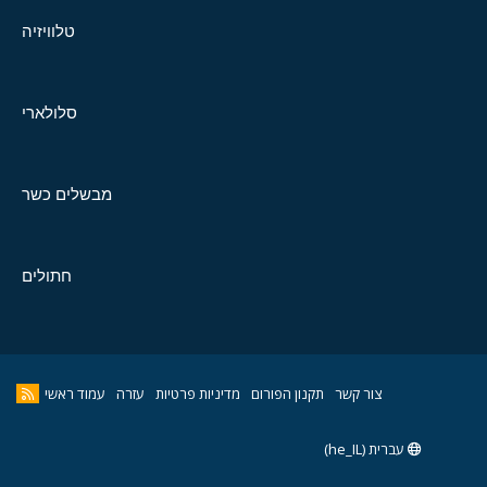
טלוויזיה
סלולארי
מבשלים כשר
חתולים
צור קשר
תקנון הפורום
מדיניות פרטיות
עזרה
עמוד ראשי
עברית (he_IL)