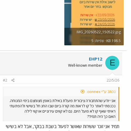
IMG_20260522_150522.jpg
KB 198.5 · צפיות: 5
EHP12
E
Well-known member
#2
22/5/26
נכתב ע"י connex:
אני יודע שהתחבורה ציבורית פועלת באילת באופן מצומצם בימי המנוחה.
נכנסתי לאתר כל קו לראות מה קורה ביום שבו החג חל בשישי ולהפתעתי
ראיתי שאף קו לא פועל היום. גם לא קווים עירוניים או קווי לילה
האם כך היה תמיד?
תמיד אני זוכר ששירות שאושר לפעול בשבת בבוקר, אבל לא בשישי