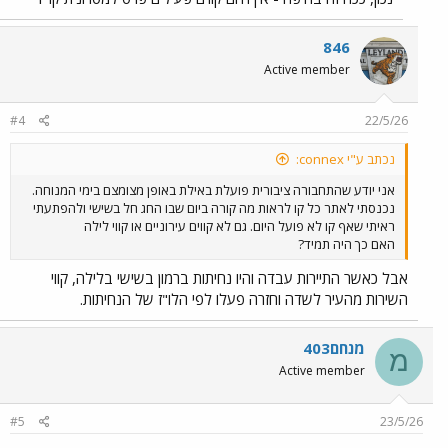
846
Active member
#4
22/5/26
נכתב ע"י connex:
אני יודע שהתחבורה ציבורית פועלת באילת באופן מצומצם בימי המנוחה.
נכנסתי לאתר כל קו לראות מה קורה ביום שבו החג חל בשישי ולהפתעתי
ראיתי שאף קו לא פועל היום. גם לא קווים עירוניים או קווי לילה
האם כך היה תמיד?
אבל כאשר התיירות עבדה והיו נחיתות ברמון בשישי בלילה, קווי
השירות מהעיר לשדה וחזרה פעלו לפי הלו"ז של הנחיתות.
מנחם403
מ
Active member
#5
23/5/26