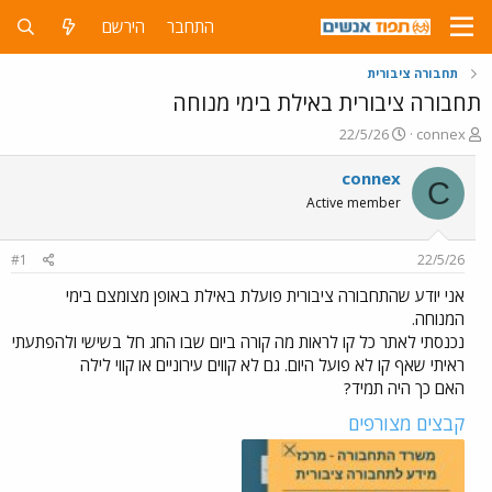
התחבר
הירשם
תחבורה ציבורית
תחבורה ציבורית באילת בימי מנוחה
פ
פ
22/5/26
connex
ו
ו
ת
ר
connex
C
ח
ס
Active member
ה
ם
נ
ב
ו
ת
#1
22/5/26
ש
א
א
ר
אני יודע שהתחבורה ציבורית פועלת באילת באופן מצומצם בימי
י
המנוחה.
ך
נכנסתי לאתר כל קו לראות מה קורה ביום שבו החג חל בשישי ולהפתעתי
ראיתי שאף קו לא פועל היום. גם לא קווים עירוניים או קווי לילה
האם כך היה תמיד?
קבצים מצורפים