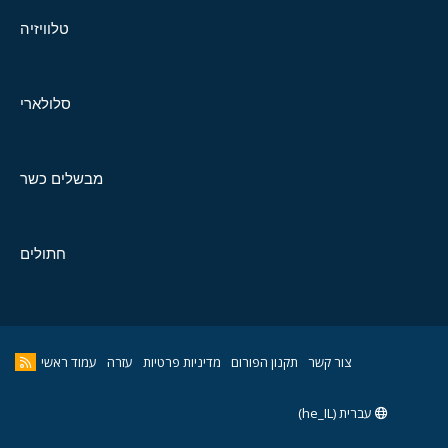
טלוויזיה
סלולארי
מבשלים כשר
חתולים
צור קשר
תקנון הפורום
מדיניות פרטיות
עזרה
עמוד ראשי
עברית (he_IL)