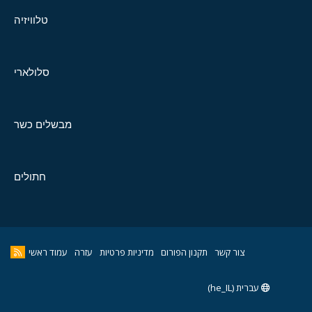
טלוויזיה
סלולארי
מבשלים כשר
חתולים
צור קשר
תקנון הפורום
מדיניות פרטיות
עזרה
עמוד ראשי
עברית (he_IL)