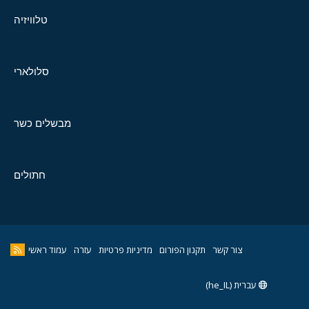
טלוויזיה
סלולארי
מבשלים כשר
חתולים
צור קשר
תקנון הפורום
מדיניות פרטיות
עזרה
עמוד ראשי
עברית (he_IL)