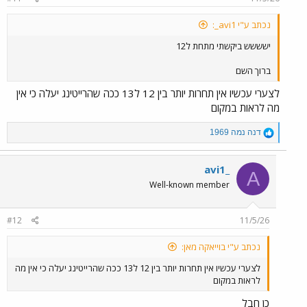
:
נכתב ע"י avi1_:
ישששש ביקשתי מתחת ל12
ברוך השם
לצערי עכשיו אין תחרות יותר בין 12 ל13 ככה שהרייטינג יעלה כי אין
מה לראות במקום
R
דנה נמה 1969
e
a
c
avi1_
A
t
Well-known member
i
o
n
#12
11/5/26
s
:
נכתב ע"י בוייאקה מאן:
לצערי עכשיו אין תחרות יותר בין 12 ל13 ככה שהרייטינג יעלה כי אין מה
לראות במקום
כן חבל