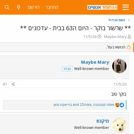
התחבר
הירשם
האח הגדול
** שרשור בוקר - היום ה63 בבית - עדכונים **
פ
פ
11/5/26
Maybe Mary
ו
ו
ת
הנושא נעול.
ר
ח
ס
ה
ם
Maybe Mary
נ
ב
ו
ת
Well-known member
מנהל
ש
א
א
ר
#1
11/5/26
י
ך
בוקר טוב
R
אופה קטנטנה
,
צופה15
and
בוייאקה מאן
e
a
c
מיק83
t
Well-known member
i
o