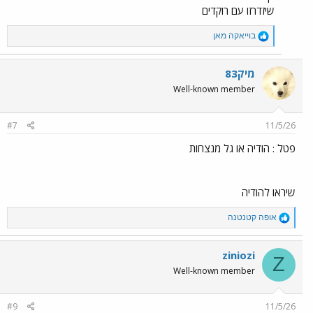
שיזדרזו עם רוקדים
R
בוייאקה מאן
e
a
c
מיק83
t
Well-known member
i
o
n
#7
11/5/26
s
:
פטל : הודיה או גל מנצחות
שיראו להודיה
R
אופה קטנטנה
e
a
c
ziniozi
Z
t
Well-known member
i
o
n
#9
11/5/26
s