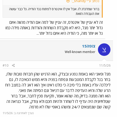
נכתב ע"י shandy_:
ברור שמדגדג לו. אבל אין לו אינטרס לפתוח נגד הודיה. גל כבר עושה
את העבודה הזאת
זה לא עניין של אינטרס, זה עניין של למה אם הודיה מהווה איום
גדול יותר מגל, היא לא מקבלת השחרות והורדות באותה מידה כמו
גל או יותר מזה, כי הודיה היא איום גדול יותר...
צופה15
צ
Well-known member
#10
11/5/26
מגל ופאני הוא באמת נפגע ובצדק, הוא הרגיש שהן חברות טובות שלו,
בחר בגל לקבלת המטבעות ונפתח בפניה והיא ממש הכאיבה לו, גם
ליכלכה עליו באמת בלי סיבה כי כולנו ראינו איך הוא דאג לה במצב רוח
הרע שלה והיא העדיפה לדבר עם דניאל וגם הסיתה את פאני.
הוא חוה ממנה בדיוק מה שהוא אומר, תקיעת סכין לחבר, אבל ברור
שטלויזיונית היה עדיף לו לשחרר ולהיות חכם ולא צודק, אבל כנראה זה
קשה שם שנמצאים 24/7 ומשהו באופי שלו לא מרפה.
נערך לאחרונה ב:
11/5/26