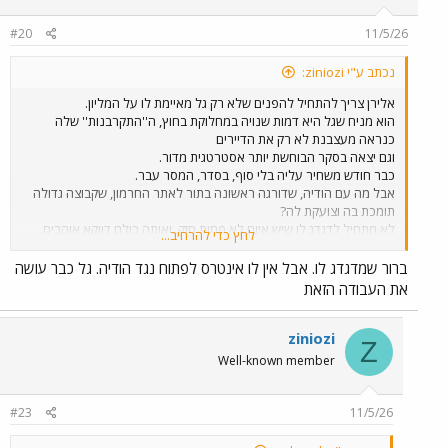
o
n
#20
11/5/26
s
:
נכתב ע"י ziniozi:
אלירן צריך להתחיל להפנים שלא רק גל מאיימת לו על המליון.
הוא מניח שגל היא דמות שנויה במחלוקת בחוץ, ה''התקרבנות'' שלה
כנראה מעצבנת לא רק את הדיירים
וגם יצאה בסקר הבוחשת יותר אסטרטגית מדור.
כבר חודש משחיר עליה בלי סוף, בסדר, המסר עבר.
אבל מה עם הודיה, שדורגה ראשונה בתור לאתר החרמון, שקבוצה גדולה
תומכת בה וצועקת לה?
לא מתחיל לדגדג לו שיש איום לא פחות חזק, ואותה כולם דווקא אוהבים,
לחץ כדי להרחיב...
בבית וגם בחוץ?
לא מדאיג אותו בכלל??
ברור שמדגדג לו. אבל אין לו אינטרס לפתוח נגד הודיה. גל כבר עושה
התחרותיות שלו, הפליטות שלו ''זה טוב לי למשחק'', האסטרטגיה שבו
את העבודה הזאת
כל זה בסימן שאלה לאור האובססיה לגל, ואי ראיית הודיה כאיום על
הנצחון.
ziniozi
Z
(אלא אם האובססיה נובעת ממקום אחר לגמרי...)
Well-known member
#23
11/5/26