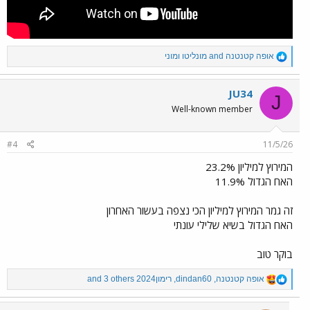
R
אופה קטנטנה
and
מונליטו ומוני
e
a
c
JU34
J
t
Well-known member
i
o
n
#4
11/5/26
s
:
המירוץ למיליון 23.2%
האח הגדול 11.9%
זה גמר המירוץ למיליון הכי נצפה בעשור האחרון
האח הגדול בשיא שלילי עונתי
בוקר טוב
R
אופה קטנטנה
,
dindan60
,
רימון2024
and 3 others
e
a