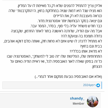
:
אלירן צריך להתחיל להפנים שלא רק גל מאיימת לו על המליון.
הוא מניח שגל היא דמות שנויה במחלוקת בחוץ, ה''התקרבנות'' שלה
כנראה מעצבנת לא רק את הדיירים
וגם יצאה בסקר הבוחשת יותר אסטרטגית מדור.
כבר חודש משחיר עליה בלי סוף, בסדר, המסר עבר.
אבל מה עם הודיה, שדורגה ראשונה בתור לאתר החרמון, שקבוצה
גדולה תומכת בה וצועקת לה?
לא מתחיל לדגדג לו שיש איום לא פחות חזק, ואותה כולם דווקא אוהבים,
בבית וגם בחוץ?
לא מדאיג אותו בכלל??
התחרותיות שלו, הפליטות שלו ''זה טוב לי למשחק'', האסטרטגיה שבו
כל זה בסימן שאלה לאור האובססיה לגל, ואי ראיית הודיה כאיום על
הנצחון.
(אלא אם האובססיה נובעת ממקום אחר לגמרי...)
R
רימון2024
e
a
c
shandy_
t
Member
i