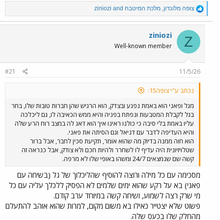
R
צופה מלונדון
,
מלכת המיטבח
and
ziniozi
e
a
c
ziniozi
Z
t
Well-known member
i
o
n
#21
11/5/26
s
:
נכתב ע"י צופה15:
מגל ופאני הוא באמת נפגע ובצדק, הוא הרגיש שהן חברות טובות שלו, בחר
בגל לקבלת המטבעות ונפתח בפניה והיא ממש הכאיבה לו, גם ליכלכה
עליו באמת בלי סיבה כי כולנו ראינו איך הוא דאג לה במצב רוח הרע שלה
והיא העדיפה לדבר עם דניאל וגם הסיתה את פאני.
הוא חוה ממנה בדיוק מה שהוא אומר, תקיעת סכין לחבר, אבל ברור
שטלויזיונית היה עדיף לו לשחרר ולהיות חכם ולא צודק, אבל כנראה זה
קשה שם שנמצאים 24/7 ומשהו באופי שלו לא מרפה.
מסכימה עם כל מילה ורוצה להוסיף שהליכלוך של גל (בשיחה עם
פאני) בא על רקע שהוא ימים שלמים לא הפסיק ללכלך עליה עם כל
מי שרק רצה לשמוע, ושיחה קשה במיוחד ערב קודם.
פשוט שלא יצטייר כאילו בא משום מקום, למרות שהוא אוהב להתעלם
מהחלק שלו בכעס שלה.