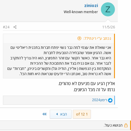
c
ziniozi
Z
t
Well-known member
i
o
n
#24
11/5/26
s
:
נכתב ע"י רינתי77:
אני שואלת את עצמי למה גבר נשוי יפתח חברות בתכנית ריאליטי עם
אשה. ההגיון אומר שהבחירה הטבעית לחברות
היא גבר אחר. כאשר הקשר עם זוהר התפוצץ, הוא היה צריך להתקרב
לגבר אחר. גם אם נניח בצד את התסבוכת של ההכירות
המוקדמת בין הנפשות ( אלירן, הודיה וגל) והקשרים ביניהן, "חברות" עם
אשה לא נראית טוב, ואנחנו הרי יודעים שנראות היא חזות הכל.
אלירן הגיע עם מניעים לא טהורים.
נרמז על זה מכל הכיוונים.
R
רימון2024
e
a
Last
1 of 12
הבא
c
t
i
הנושא נעול.
o