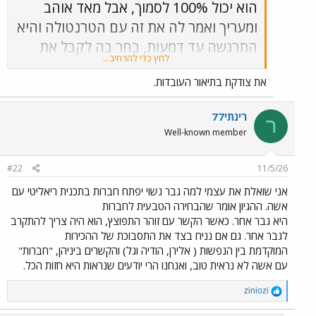
הוא יכול 100% לסמוך, אבל מאד אוהב
ומעריך ואמר לה את זה עם הטרנטולה והיא
התרגשה עד דמעות, בחר בה לקבל את
לחץ כדי להרחיב...
המטבעות.
את צודקת בתיאור העובדות.
מאד דאג לה ביום שהיה לה מצב רוח לא
טוב ולא רצתה לדבר איתו.
רינתי77
ר
Well-known member
#22
11/5/26
אני שואלת את עצמי למה גבר נשוי יפתח חברות בתכנית ריאליטי עם
אשה. ההגיון אומר שהבחירה הטבעית לחברות
היא גבר אחר. כאשר הקשר עם זוהר התפוצץ, הוא היה צריך להתקרב
לגבר אחר. גם אם נניח בצד את התסבוכת של ההכירות
המוקדמת בין הנפשות ( אלירן, הודיה וגל) והקשרים ביניהן, "חברות"
עם אשה לא נראית טוב, ואנחנו הרי יודעים שנראות היא חזות הכל.
R
ziniozi
e
a