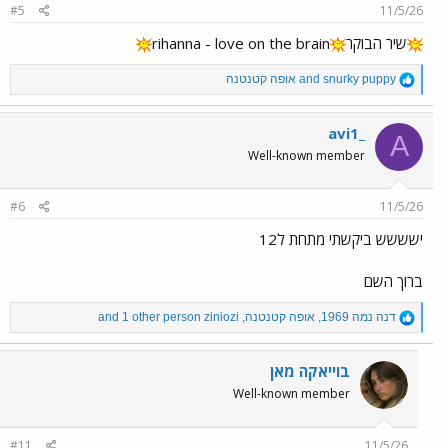
#5
11/5/26
s
:
שיר הבוקר
rihanna - love on the brain
R
snurky puppy
and
אופה קטנטנה
e
a
c
avi1_
A
t
Well-known member
i
o
n
#6
11/5/26
s
:
ישששש ביקשתי מתחת ל12
ברוך השם
R
דנה נמה 1969
,
אופה קטנטנה
,
ziniozi
and 1 other person
e
a
c
בוייאקה מאן
t
Well-known member
i
o
n
#11
11/5/26
s