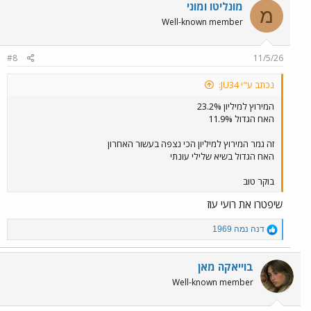
c
מונליטו ומוני
מ
t
Well-known member
i
o
n
#8
11/5/26
s
:
נכתב ע"י JU34:
המירוץ למיליון 23.2%
האח הגדול 11.9%
זה גמר המירוץ למיליון הכי נצפה בעשור האחרון
האח הגדול בשיא שלילי עונתי
בוקר טוב
שיפטרו את רועי עוז
R
דנה נמה 1969
e
a
c
בוייאקה מאן
t
Well-known member
i
o
n