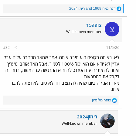
R
דנה נמה 1969
and
רימון2024
e
a
c
צופה15
צ
t
Well-known member
i
o
n
#32
11/5/26
s
:
לא. באותה תקופה הוא חיבב אותה. אמר שמאד מתחבר אליה אבל
עדיין לא יודע אם הוא יכול 100% לסמוך, אבל מאד אוהב ומעריך
ואמר לה את זה עם הטרנטולה והיא התרגשה עד דמעות, בחר בה
לקבל את המטבעות.
מאד דאג לה ביום שהיה לה מצב רוח לא טוב ולא רצתה לדבר
איתו.
R
צופה מלונדון
e
a
c
רימון2024
t
Well-known member
i
o
n