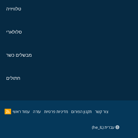
טלוויזיה
סלולארי
מבשלים כשר
חתולים
צור קשר
תקנון הפורום
מדיניות פרטיות
עזרה
עמוד ראשי
עברית (he_IL)