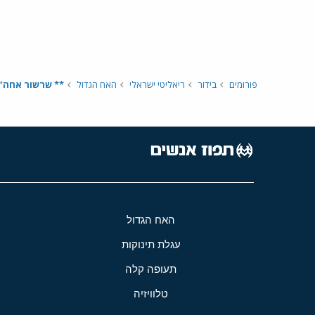
פורומים
בידור
ריאליטי ישראלי
האח הגדול
** שרשור אחה"צ- היום ה62 ב
האח הגדול
עגלת תינוקות
תעופה קלה
טלוויזיה