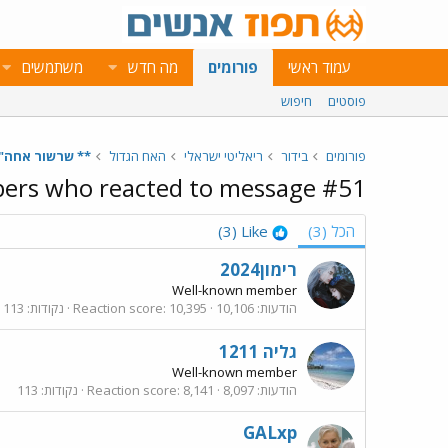
עמוד ראשי
פורומים
מה חדש
משתמשים
פוסטים
חיפוש
פורומים
בידור
ריאליטי ישראלי
האח הגדול
** שרשור אחה"צ- היום ה62 ב
rs who reacted to message #51
הכל
(3)
Like
(3)
רימון2024
Well-known member
הודעות
10,106
10,395
Reaction score
נקודות
113
גליה 1211
Well-known member
הודעות
8,097
8,141
Reaction score
נקודות
113
GALxp