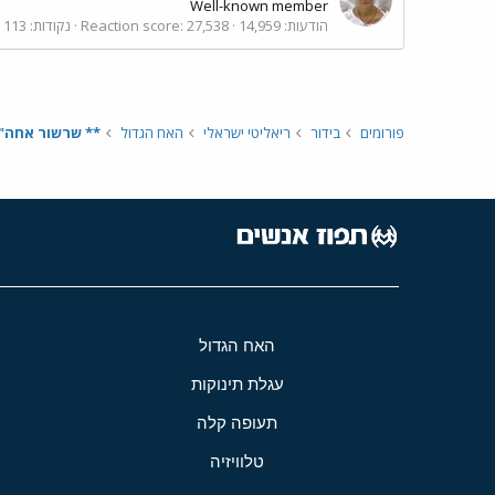
Well-known member
הודעות
14,959
27,538
Reaction score
נקודות
113
פורומים
בידור
ריאליטי ישראלי
האח הגדול
** שרשור אחה"צ- היום ה62 ב
האח הגדול
עגלת תינוקות
תעופה קלה
טלוויזיה