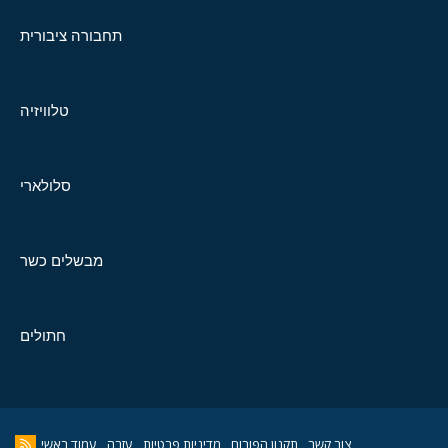
תחבורה ציבורית
טלוויזיה
סלולארי
מבשלים כשר
חתולים
צור קשר
תקנון הפורום
מדיניות פרטיות
עזרה
עמוד ראשי