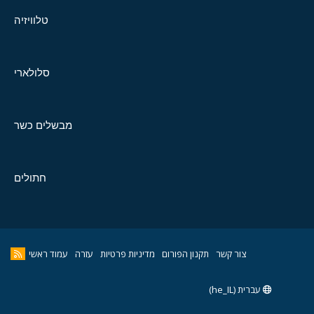
טלוויזיה
סלולארי
מבשלים כשר
חתולים
צור קשר
תקנון הפורום
מדיניות פרטיות
עזרה
עמוד ראשי
עברית (he_IL)