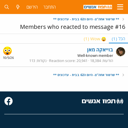
התחבר
הירשם
** שרשור אחה"צ- היום ה62 בבית - עדכונים **
Members who reacted to message #16
הכל
(1)
Wow
(1)
בוייאקה מאן
Well-known member
10/5/26
הודעות
18,384
20,941
Reaction score
נקודות
113
** שרשור אחה"צ- היום ה62 בבית - עדכונים **