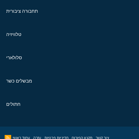
תחבורה ציבורית
טלוויזיה
סלולארי
מבשלים כשר
חתולים
צור קשר
תקנון הפורום
מדיניות פרטיות
עזרה
עמוד ראשי