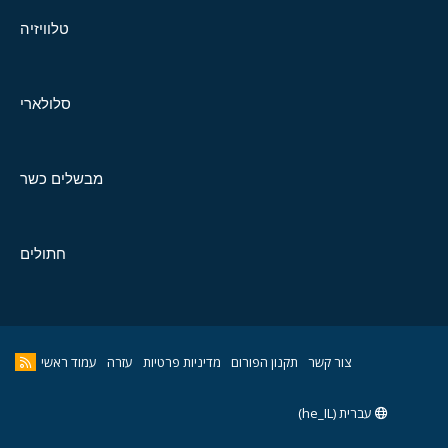
טלוויזיה
סלולארי
מבשלים כשר
חתולים
צור קשר
תקנון הפורום
מדיניות פרטיות
עזרה
עמוד ראשי
עברית (he_IL)