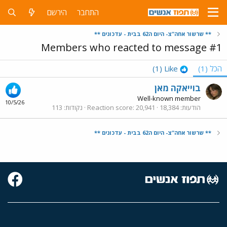
התחבר
הירשם
** שרשור אחה"צ- היום ה62 בבית - עדכונים **
Members who reacted to message #1
הכל
(1)
Like
(1)
בוייאקה מאן
Well-known member
10/5/26
הודעות
18,384
20,941
Reaction score
נקודות
113
** שרשור אחה"צ- היום ה62 בבית - עדכונים **