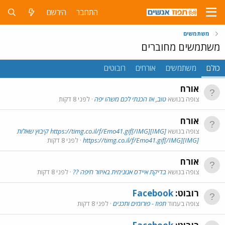
התחבר
הירשם
משתמשים
משתמשים מחוברים
כולם
משתמשים
אורחים
רובוטים
אורח
צופה בנושא
טוב, אז הכנתי לכם משהו יפה
לפני 8 דקות
אורח
צופה בנושא
[IMG]https://timg.co.il/f/Emo41.gif[/IMG] קיבוץ שאלות
[IMG]https://timg.co.il/f/Emo41.gif[/IMG]
לפני 8 דקות
אורח
צופה בנושא
בדיקת איידס אנונימית באיזור חיפה ??
לפני 8 דקות
רובוט:
Facebook
צופה בעמוד
תפוז - פורומים ותכנים
לפני 8 דקות