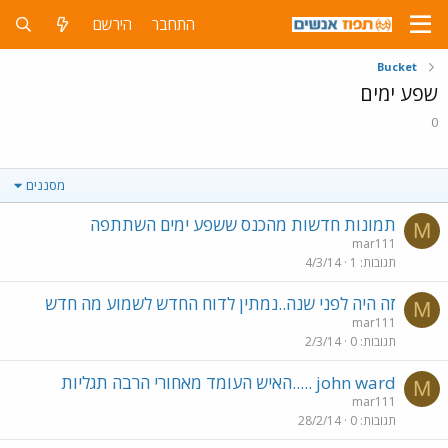
התחבר
הירשם
Bucket
שפע ימים
0
מסננים
תמונות חדשות מהכנס ששפע ימים השתתפה
M
mar111
תגובות
1
4/3/14
זה היה לפני שנה..נמתין לדוח החדש לשמוע מה חדש
M
mar111
תגובות
0
2/3/14
john ward .....האיש העומד מאחורי הרבה תגליות
M
mar111
תגובות
0
28/2/14