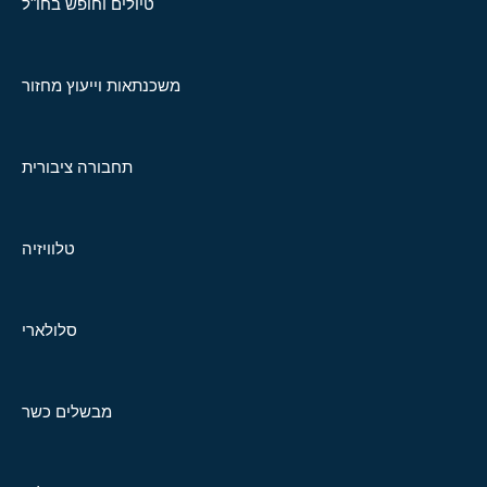
טיולים וחופש בחו"ל
משכנתאות וייעוץ מחזור
תחבורה ציבורית
טלוויזיה
סלולארי
מבשלים כשר