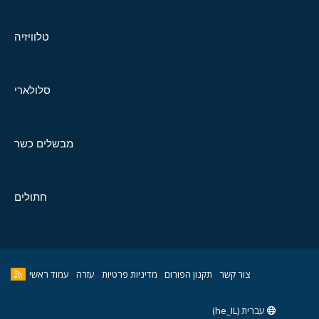
טלוויזיה
סלולארי
מבשלים כשר
חתולים
צור קשר
תקנון הפורום
מדיניות פרטיות
עזרה
עמוד ראשי
עברית (he_IL)