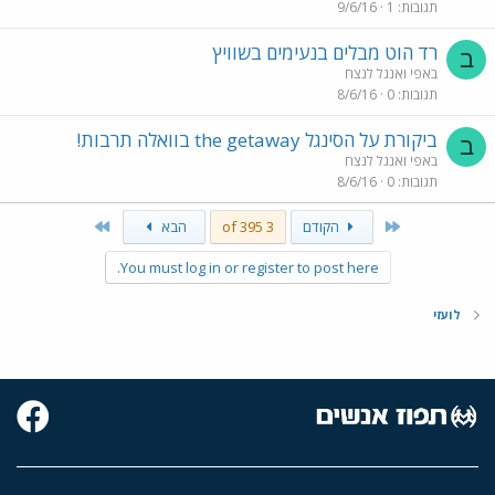
תגובות
1
9/6/16
רד הוט מבלים בנעימים בשוויץ
ב
באפי ואנגל לנצח
תגובות
0
8/6/16
ביקורת על הסינגל the getaway בוואלה תרבות!
ב
באפי ואנגל לנצח
תגובות
0
8/6/16
Last
First
הקודם
3 of 395
הבא
You must log in or register to post here.
לועזי