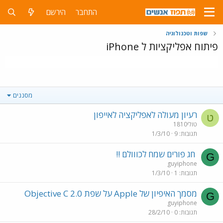
התחבר
הירשם
שפות וטכנולוגיה
פיתוח אפליקציות ל iPhone
מסננים
רעיון מעולה לאפליקציה לאייפון
ט
טולי1810
תגובות
9
1/3/10
חג פורים שמח לכווולם !!
G
guyiphone
תגובות
1
1/3/10
מסמך האיפיון של Apple על שפת Objective C 2.0
G
guyiphone
תגובות
0
28/2/10