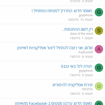
תגובות
0
21/2/10
מאמר חדש: המדריך למפתח המתחיל !
G
guyiphone
תגובות
15
20/2/10
רק לשם ההתנסות...
S
slave of the mind
תגובות
1
19/2/10
שלום, אני רוצה להתחיל ליצור אפליקציות לאייפון
A
AsafLevi09
תגובות
8
19/2/10
תודה לכל באי הכנס
G
guyiphone
תגובות
0
19/2/10
יצירת אפליקציה להימורים
ט
טולי1810
תגובות
6
18/2/10
מאמר חדש: עדכון סטטוס ב-Facebook מהאיפון
G