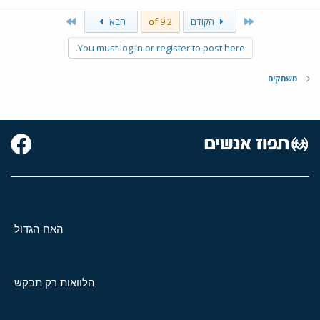
Last
First
הקודם
2 of 9
הבא
You must log in or register to post here.
משחקים
האח הגדול
הלוואות רק תבקש