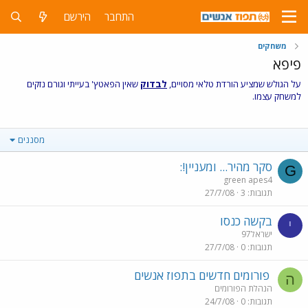
התחבר
הירשם
משחקים
פיפא
על הגולש שמציע הורדת טלאי מסויים,
לבדוק
שאין הפאטץ' בעייתי וגורם נזקים
למשחק עצמו.
מסננים
סקר מהיר... ומעניין!:
G
green apes4
תגובות
3
27/7/08
בקשה כנסו
י
ישראל97
תגובות
0
27/7/08
פורומים חדשים בתפוז אנשים
ה
הנהלת הפורומים
תגובות
0
24/7/08