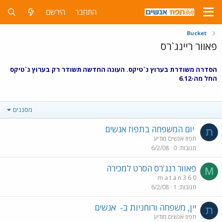
התחבר
הירשם
Bucket
פאוור ריינג`רס
הסדרה משודרת בערוץ ג`טיקס. העונה החדשה תשודר רק בערוץ ג`טיקס
החל מה-6.12
מסננים
יום המשפחה בתפוז אנשים
ת
תפוז אנשים מודיע
תגובות
0
6/2/08
פאוור רנג'רס הסרט למכירה
M
m a t a n 3 6 0
תגובות
1
6/2/08
יין, משפחה ורוחניות ב-
אנשים
ת
תפוז אנשים מודיע