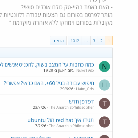
- האם באמת בהיי-טק כולם אוכלים סושי?
מקובלות בפורום וימחקו ללא אזהרה מוקדמת."
1
2
3
…
1012
הבא
כמה כתבות על המצב בשוק, להכניס אנשים לפ
N
Nuke1985
ביום ראשון ב- 19:29
חיפוש עבודה בגיל 60+, האם כדאי? אפשרי?
H
29/6/26
Haim_Gds
דפדפן חדש
T
23/7/26
The AnarchistPhilosopher
תגידו איך red hat מול ubuntu
T
7/7/26
The AnarchistPhilosopher