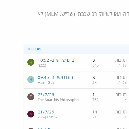
מותר לפרסם בפורום גם הצעות עבודה רלוונטיות לתחום, אולם אנא קחו בחשבון שהודעות בנוגע למשחקי פירמידה ו/או לשיווק רב שכבתי (שר"ש, MLM) לא
מסננים
תגובות
8
ביום שלישי ב- 10:52
R
צפיות
646
rj222
תגובות
8
ביום ראשון ב- 09:45
H
צפיות
2K
Haim_Gds
תגובות
1
23/7/26
T
צפיות
752
The AnarchistPhilosopher
תגובות
11
21/7/26
א
צפיות
2K
אופטלגין-256