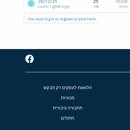
תגובות
25
20/12/25
L
צפיות
16K
Lucifer LightBringer
You must log in or register to post here.
הלוואות לעסקים רק תבקש
מכוניות
תחבורה ציבורית
חתולים