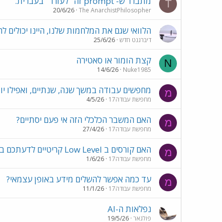
מתברר ש- prompt זה "לעורר" בעברית.
T
20/6/26
The AnarchistPhilosopher
הלוואי שגם את המלחמות שלנו, היינו יכולים ל
דיברגנט חדש
25/6/26
קצת הומור או סאטירה
N
14/6/26
Nuke1985
מחפשים עבודה במשך שנה, שנתיים, ואפילו יות
מ
מחפשת עבודה17
4/5/26
האם המשבר הכלכלי הזה אי פעם יסתיים?
מ
מחפשת עבודה17
27/4/26
האם קורסים ב Low Level קריטיים לדעתכם בתואר?
מ
מחפשת עבודה17
1/6/26
עד כמה אפשר להשלים מידע באופן עצמאי?
מ
מחפשת עבודה17
11/1/26
נפלאות ה-AI
פולגאר
19/5/26