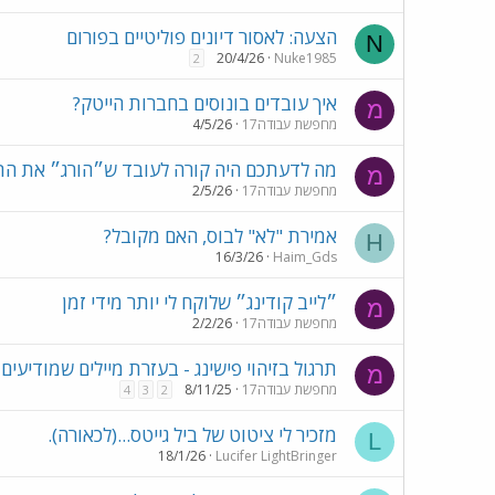
הצעה: לאסור דיונים פוליטיים בפורום
N
20/4/26
Nuke1985
2
איך עובדים בונוסים בחברות הייטק?
מ
מחפשת עבודה17
4/5/26
מה לדעתכם היה קורה לעובד ש״הורג״ את הת
מ
מחפשת עבודה17
2/5/26
אמירת "לא" לבוס, האם מקובל?
H
16/3/26
Haim_Gds
״לייב קודינג״ שלוקח לי יותר מידי זמן
מ
מחפשת עבודה17
2/2/26
תרגול בזיהוי פישינג - בעזרת מיילים שמודיעים 
מ
מחפשת עבודה17
8/11/25
4
3
2
מזכיר לי ציטוט של ביל גייטס...(לכאורה).
L
18/1/26
Lucifer LightBringer