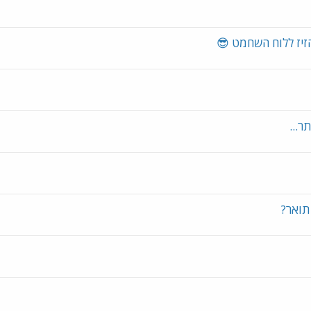
הזיז ללוח השחמט 😎
ר...