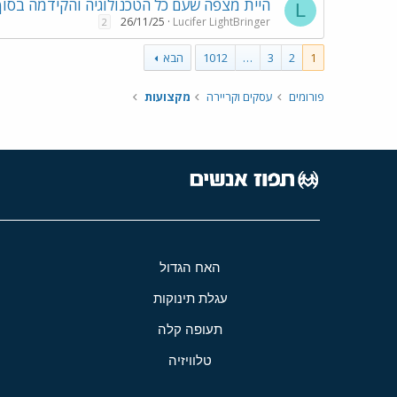
היית מצפה שעם כל הטכנולוגיה והקידמה בסו
L
26/11/25
Lucifer LightBringer
2
1
2
3
…
1012
הבא
פורומים
עסקים וקריירה
מקצועות
האח הגדול
עגלת תינוקות
תעופה קלה
טלוויזיה