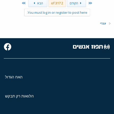
Last
First
הקודם
2 of 317
הבא
You must log in or register to post here.
עברי
האח הגדול
הלוואות רק תבקש