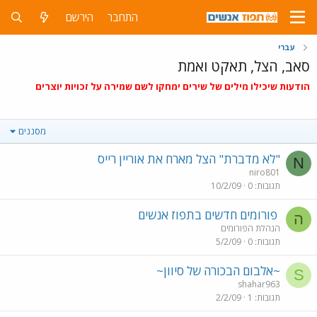
התחבר
הירשם
עברי
סאב, הצל, תאקט ואמת
הודעות שיכילו מילים של שירים ימחקו לשם שמירה על זכויות יוצרים
מסננים
"לא מדברת" הצל מארח את אוריין רייס
N
niro801
תגובות
0
10/2/09
פורומים חדשים בתפוז אנשים
ה
הנהלת הפורומים
תגובות
0
5/2/09
~אלבום הבכורה של סיוון~
S
shahar963
תגובות
1
2/2/09