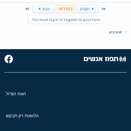
Last
First
הקודם
3 of 110
הבא
You must log in or register to post here.
תחביבים
האח הגדול
הלוואות רק תבקש