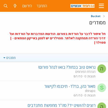
התחבר
הירשם
Bucket
מסודרים
חל איסור לדבר על הורדות בפורום. הודעות המדברות על הורדות ועל
דרכי הורדה תמחקנה לאלתר. ספוילרים יש לסמן באייקון המתאים - |
ספוילר|
מסננים
נראים טוב בכחול? בואו לנהל פורום!
ה
הנהלת הפורומים
תגובות
0
8/1/10
מאור כהן, ברלד- תיכנסו לקישור
S
shirapo
תגובות
0
6/1/10
רוצים להושיט יד? סה"ר מחפשת מתנדבים
ה