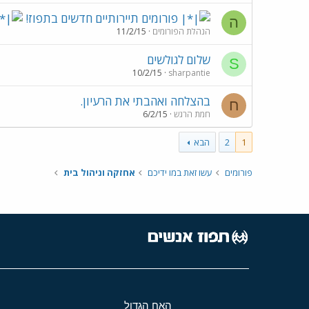
פורומים תיירותיים חדשים בתפוז!
ה
הנהלת הפורומים
11/2/15
שלום לגולשים
S
10/2/15
sharpantie
בהצלחה ואהבתי את הרעיון.
ח
חמת הרגש
6/2/15
1
2
הבא
פורומים
עשו זאת במו ידיכם
אחזקה וניהול בית
האח הגדול