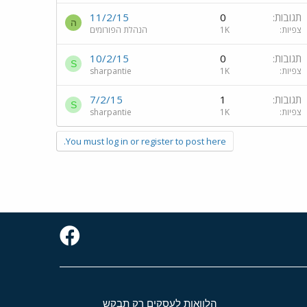
תגובות
0
11/2/15
ה
צפיות
1K
הנהלת הפורומים
תגובות
0
10/2/15
S
צפיות
1K
sharpantie
תגובות
1
7/2/15
S
צפיות
1K
sharpantie
You must log in or register to post here.
הלוואות לעסקים רק תבקש