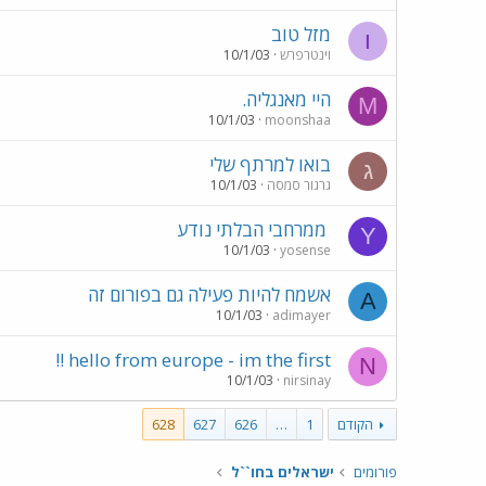
מזל טוב
ו
וינטרפרש
10/1/03
היי מאנגליה.
M
10/1/03
moonshaa
בואו למרתף שלי
ג
גרגור סמסה
10/1/03
ממרחבי הבלתי נודע
Y
10/1/03
yosense
אשמח להיות פעילה גם בפורום זה
A
10/1/03
adimayer
hello from europe - im the first !!
N
10/1/03
nirsinay
הקודם
1
…
626
627
628
פורומים
ישראלים בחו``ל