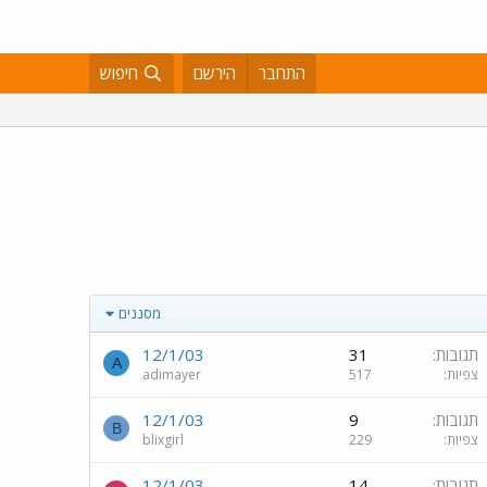
התחבר
הירשם
חיפוש
מסננים
תגובות
31
12/1/03
A
צפיות
517
adimayer
תגובות
9
12/1/03
B
צפיות
229
blixgirl
תגובות
14
12/1/03