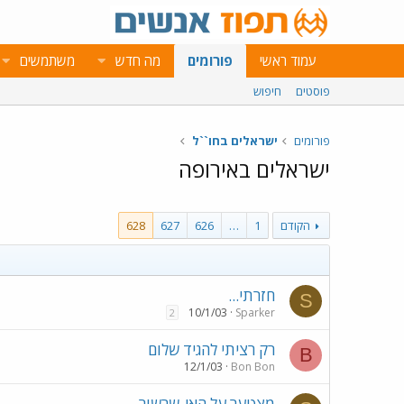
עמוד ראשי
פורומים
מה חדש
משתמשים
פוסטים
חיפוש
פורומים
ישראלים בחו``ל
ישראלים באירופה
הקודם
1
…
626
627
628
חזרתי...
S
10/1/03
Sparker
2
רק רציתי להגיד שלום
B
12/1/03
Bon Bon
מצטער על האי-שרשור