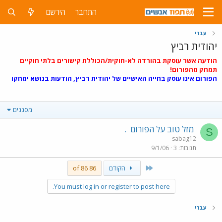
התחבר
הירשם
עברי
יהודית רביץ
הודעה אשר עוסקת בהורדה לא-חוקית/הכוללת קישורים בלתי חוקיים
תמחק מהפורום!
הפורום אינו עוסק בחייה האישיים של יהודית רביץ, הודעות בנושא ימחקו
מסננים
מזל טוב על הפורום
.
S
sabag12
תגובות
3
9/1/06
First
הקודם
86 of 86
You must log in or register to post here.
עברי