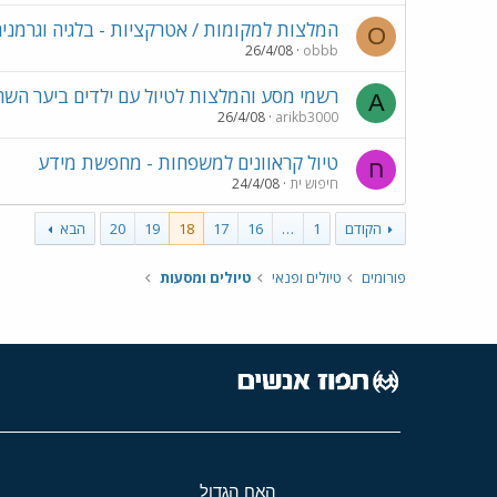
המלצות למקומות / אטרקציות - בלגיה וגרמני
O
26/4/08
obbb
רשמי מסע והמלצות לטיול עם ילדים ביער השח
A
26/4/08
arikb3000
טיול קראוונים למשפחות - מחפשת מידע
ח
חיפוש ית
24/4/08
הקודם
1
…
16
17
18
19
20
הבא
פורומים
טיולים ופנאי
טיולים ומסעות
האח הגדול