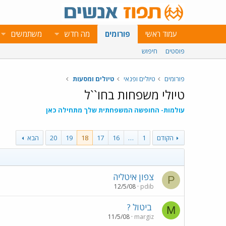
עמוד ראשי
פורומים
מה חדש
משתמשים
פוסטים
חיפוש
פורומים
טיולים ופנאי
טיולים ומסעות
טיולי משפחות בחו``ל
עולמות- החופשה המשפחתית שלך מתחילה כאן
הקודם
1
…
16
17
18
19
20
הבא
צפון איטליה
P
12/5/08
pdib
ביטול ?
M
11/5/08
margiz