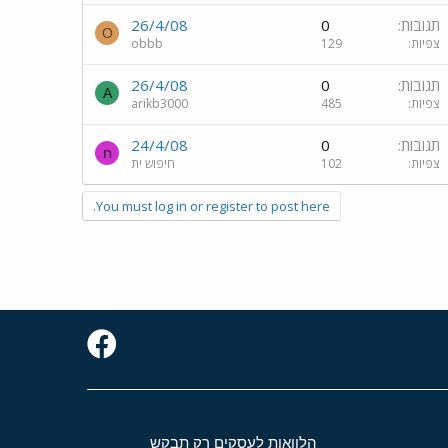
תגובות
0
26/4/08
O
צפיות
129
obbb
תגובות
0
26/4/08
A
צפיות
485
arikb3000
תגובות
0
24/4/08
ח
צפיות
102
חיפוש ית
You must log in or register to post here.
הלוואות לעסקים רק תבקש