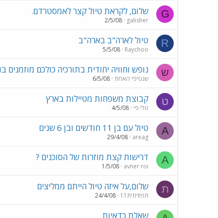
שלום, לקראת טיול קצר לאמסטרדם.
G
2/5/08
galisher
טיול לארה"ב בארה"ב
R
5/5/08
Raychoo
נופש וחוויה יחודית בתורכיה כולכם מוזמנים בו
ש
שנטיפי האחת
6/5/08
קבוצת משפחות מטיילות בארץ
ט
טלי פי
4/5/08
טיול עם בן 11 חודשים ובן 6 שנים
A
29/4/08
areag
דרישות קצת מוזרות של הסוכנים ?
A
1/5/08
avner roi
שלום,על איזה טיול הייתם ממליצים
ת
תפוזיתית11
24/4/08
שאלת כדאיות