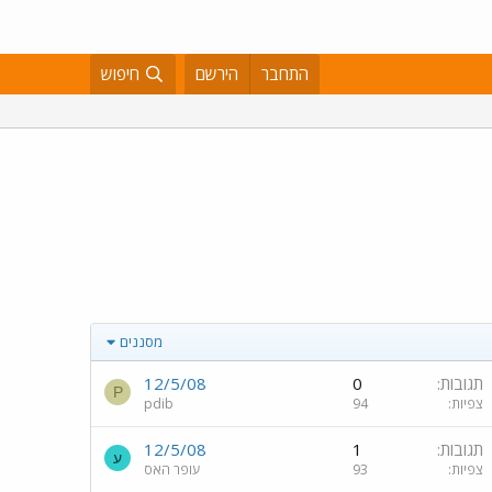
התחבר
הירשם
חיפוש
מסננים
תגובות
0
12/5/08
P
צפיות
94
pdib
תגובות
1
12/5/08
ע
צפיות
93
עופר האס