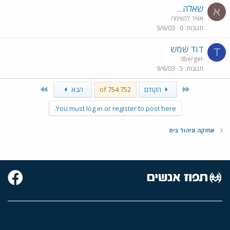
שאלה...
א
אוויר לנשימה
תגובות
0
9/6/03
דוד שמש
T
tberger
תגובות
5
9/6/03
Last
First
הקודם
752 of 754
הבא
You must log in or register to post here.
אחזקה וניהול בית