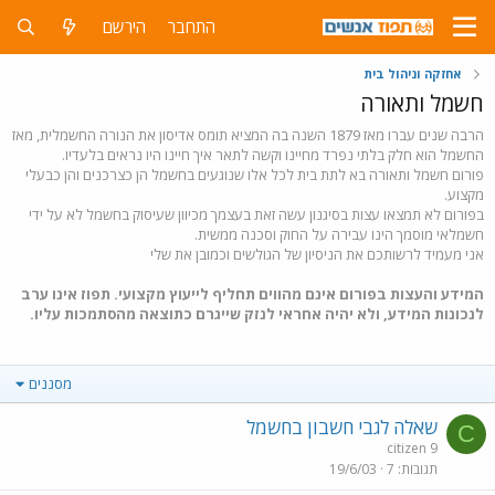
התחבר
הירשם
אחזקה וניהול בית
חשמל ותאורה
הרבה שנים עברו מאז 1879 השנה בה המציא תומס אדיסון את הנורה החשמלית, מאז
החשמל הוא חלק בלתי נפרד מחיינו וקשה לתאר איך חיינו היו נראים בלעדיו.
פורום חשמל ותאורה בא לתת בית לכל אלו שנוגעים בחשמל הן כצרכנים והן כבעלי
מקצוע.
בפורום לא תמצאו עצות בסיגנון עשה זאת בעצמך מכיוון שעיסוק בחשמל לא על ידי
חשמלאי מוסמך הינו עבירה על החוק וסכנה ממשית.
אני מעמיד לרשותכם את הניסיון של הגולשים וכמובן את שלי
המידע והעצות בפורום אינם מהווים תחליף לייעוץ מקצועי. תפוז אינו ערב
לנכונות המידע, ולא יהיה אחראי לנזק שייגרם כתוצאה מהסתמכות עליו.
מסננים
שאלה לגבי חשבון בחשמל
C
citizen 9
תגובות
7
19/6/03