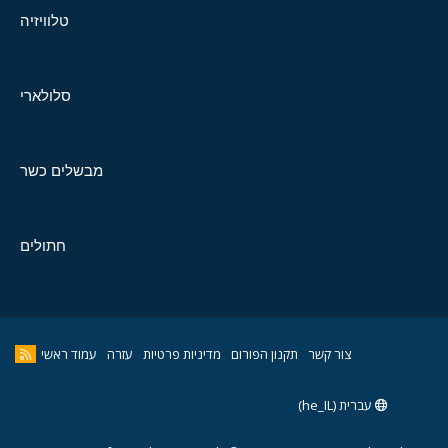
טלוויזיה
סלולארי
מבשלים כשר
חתולים
צור קשר
תקנון הפורום
מדיניות פרטיות
עזרה
עמוד ראשי
עברית (he_IL)