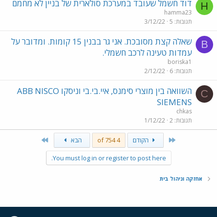
דוד חשמל שעובד במערכת סולארית של בניין לא מחמם
H
hamma23
תגובות
5
3/12/22
שאלה קצת מסובכת. אני גר בבנין 15 קומות. ומדובר על
B
עמדות טעינה לרכב חשמלי.
boriska1
תגובות
6
2/12/22
השוואה בין מוצרי סימנס, איי.בי.בי וניסקו ABB NISCO
C
SIEMENS
chkas
תגובות
2
1/12/22
Last
First
הקודם
4 of 754
הבא
You must log in or register to post here.
אחזקה וניהול בית