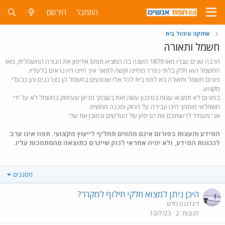
התחבר
הירשם
אחזקה וניהול בית
חשמל ותאורה
הרבה שנים עברו מאז 1879 השנה בה המציא תומס אדיסון את הנורה החשמלית, מאז
החשמל הוא חלק בלתי נפרד מחיינו וקשה לתאר איך חיינו היו נראים בלעדיו.
פורום חשמל ותאורה בא לתת בית לכל אלו שנוגעים בחשמל הן כצרכנים והן כבעלי
מקצוע.
בפורום לא תמצאו עצות בסיגנון עשה זאת בעצמך מכיוון שעיסוק בחשמל לא על ידי
חשמלאי מוסמך הינו עבירה על החוק וסכנה ממשית.
אני מעמיד לרשותכם את הניסיון של הגולשים וכמובן את שלי
המידע והעצות בפורום אינם מהווים תחליף לייעוץ מקצועי. תפוז אינו ערב
לנכונות המידע, ולא יהיה אחראי לנזק שייגרם כתוצאה מהסתמכות עליו.
מסננים
היכן ניתן למצוא חלקי חילוף למקרר?
דיברגנט חדש
תגובות
2
10/7/23