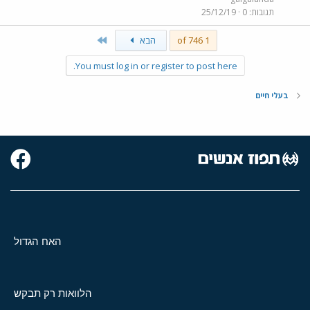
תגובות
0
25/12/19
Last
1 of 746
הבא
You must log in or register to post here.
בעלי חיים
האח הגדול
הלוואות רק תבקש