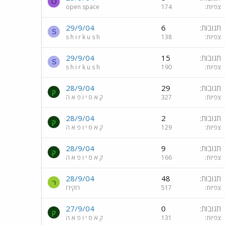
O
צפיות
174
open space
תגובות
6
29/9/04
S
צפיות
138
s h i r k u s h
תגובות
15
29/9/04
S
צפיות
190
s h i r k u s h
תגובות
29
28/9/04
ק
צפיות
327
ק א ס י ו פ א ה
תגובות
2
28/9/04
ק
צפיות
129
ק א ס י ו פ א ה
תגובות
9
28/9/04
ק
צפיות
166
ק א ס י ו פ א ה
תגובות
48
28/9/04
ר
צפיות
517
רוקירו
תגובות
0
27/9/04
ק
צפיות
131
ק א ס י ו פ א ה