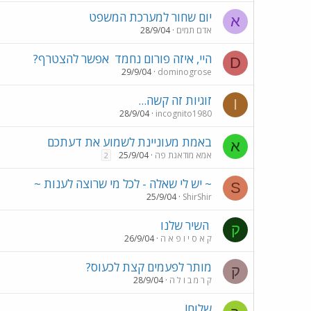
יום שחור למערכת המשפט
א
אדם תמים
28/9/04
היי, איזה פורום נחמד
אפשר להצטרף?
D
29/9/04
dominogrose
זוגיות זה קשה...
I
28/9/04
incognito1980
באמת מעוניינת לשמוע את דעתכם
א
אמא מודאגת פה
25/9/04
2
~ יש לי שאלה - לכל מי שרוצה לענות ~
S
25/9/04
ShirShir
השיר שלנו
ק
ק א ס י ו פ א ה
26/9/04
מותר לפעמים קצת לכעוס?
ק
ק ר מ ב ו ל ה
28/9/04
שלום!