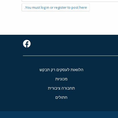
You must log in or register to post here.
הלוואות לעסקים רק תבקש
מכוניות
תחבורה ציבורית
חתולים