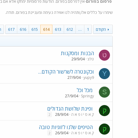
פרסום בפורום
-אין לפרסם בפורום. הודעות פרסומיות ימחקו אלא אם ב
שימרו על כללים אלו,ותהיה לנו אווירה נעימה ומעניינת בפורום. תודה
.
הקודם
1
…
612
613
614
615
616
617
ה
הבנות ומסקנות
ט
טלצ
29/9/04
וכקונטרה לשרשור הקודם...
Y
27/9/04
yupy9
מכל וכל
S
27/9/04
Springy
ופינת שלושת הגדולים
ק
ק א ס י ו פ א ה
28/9/04
2
הטיפים שלנו לזוגיות טובה
ק
ק א ס י ו פ א ה
26/9/04
2