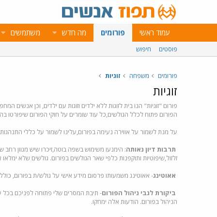
עמוד ראשי
פורומים
מה חדש
משתמשים
פוסטים
חיפוש
פורומים
משפחה
זוגיות
זוגיות
פורום "זוגיות" הנו בית לזוגות ללא ילדים וזוגות עם ילדים, וכן אנשים המח
הפורום פתוח לכלל הגולשים,כל עוד שומרים על חוקי הפורום שיפורטו בהמ
על מנת לשמור על אווירה נעימה בפורום,עלינו לשמור על כללי התנהגות 
תרבות דיון נאותה
: הימנעו משימוש בשפה בוטה,זיכרו שיש מגוון רחב ש
זלזול,שיפוטיות ותוקפנות כלפי שאר הגולשים בפורום. גולשים שלא ימלאו 
אאוטינג
- אאוטינג משמעותו פרסום מידע אישי על גולש/ת בפורום, כול
ביקורת לגבי ניהול הפורום
- תיבת המסרים שלי פתוחה לפניכם בכל עת
הניהול בפורום. הודעות אלה ימחקו.