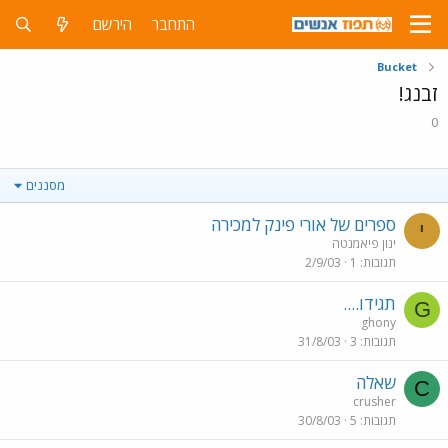
התחבר
הירשם
Bucket
זבנג!
0
מסננים
ספרים של אורי פינק למכירה
י
ינון פיאמנטה
תגובות
1
2/9/03
תגידו....
G
ghony
תגובות
3
31/8/03
שאלה
C
crusher
תגובות
5
30/8/03