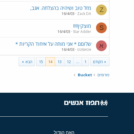
מזל טוב ושיהיה בהצלחה. אגב,
Z
16/4/03
Zack DA
מוצקין!!!!
S
16/4/03
Star Adder
שלוםם * אני מוחה על איחוד הקריות *
א
אטא6טט
16/4/03
הקודם
1
…
12
13
14
15
הבא
פורומים
Bucket
האח הגדול