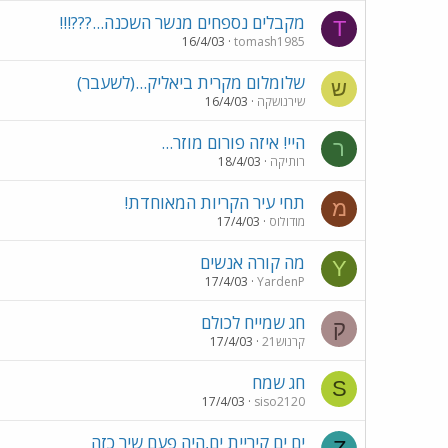
מקבלים נספחים מנשר השכנה...???!!!
T
16/4/03
tomash1985
שלומלום מקרית ביאליק...(לשעבר)
ש
שירנושקה
16/4/03
היי! איזה פורום מוזר...
ר
רותיקה
18/4/03
תחי עיר הקריות המאוחדת!
מ
מודולוס
17/4/03
מה קורה אנשים
Y
17/4/03
YardenP
חג שמייח לכולם
ק
קרנוש21
17/4/03
חג שמח
S
17/4/03
siso2120
ים ים קיריית ים,היה פעם שיר כזה