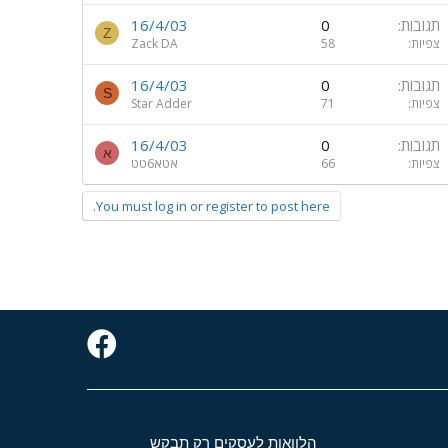
תגובות
0
16/4/03
Z
צפיות
58
Zack DA
תגובות
0
16/4/03
S
צפיות
71
Star Adder
תגובות
0
16/4/03
א
צפיות
66
אטא6טט
You must log in or register to post here.
הלוואות לעסקים רק תבקש