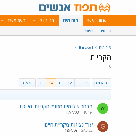
עמוד ראשי
פורומים
מה חדש
משתמשים
פוסטים
חיפוש
פורומים
Bucket
הקריות
0
הקודם
1
…
12
13
14
15
הבא
מבחר צילומים מחופי הקריות..השכם
א
אורניהו
17/4/03
עוד נציגות מקריית חיים!
G
18/4/03
GALI02