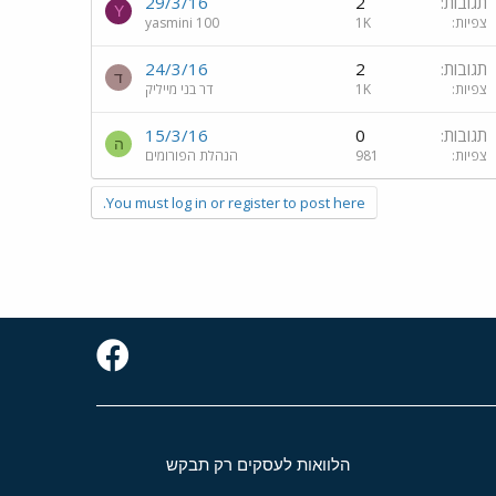
תגובות
2
29/3/16
Y
צפיות
1K
yasmini 100
תגובות
2
24/3/16
ד
צפיות
1K
דר בני מייליק
תגובות
0
15/3/16
ה
צפיות
981
הנהלת הפורומים
You must log in or register to post here.
הלוואות לעסקים רק תבקש