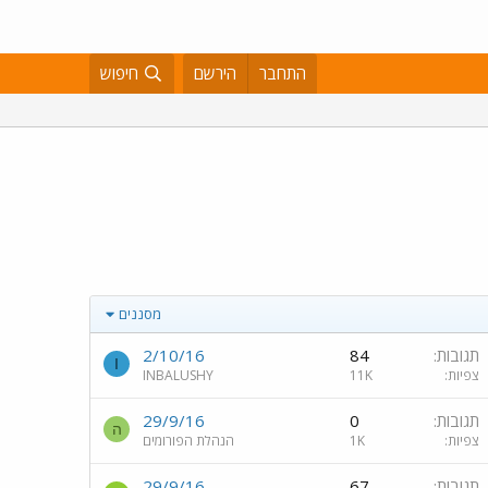
התחבר
הירשם
חיפוש
מסננים
תגובות
84
2/10/16
I
צפיות
11K
INBALUSHY
תגובות
0
29/9/16
ה
צפיות
1K
הנהלת הפורומים
תגובות
67
29/9/16