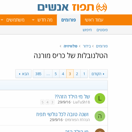
עמוד ראשי
פורומים
מה חדש
משתמשים
פוסטים
חיפוש
פורומים
בידור
טלוויזיה
הטלנובלות של כריס מורנה
הקודם
1
2
3
4
5
…
385
הבא
של מי הילד הזה??
L
29/9/16
LiaTuSh18
5
4
3
ושנה טובה לכל גולשי תפוז
ה
הנהלת הפורומים
29/9/16
מי הילד הזה