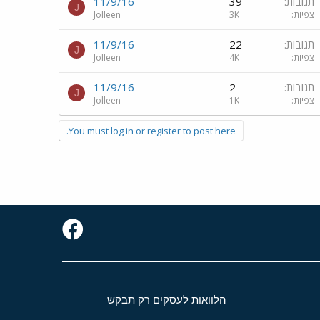
תגובות
39
11/9/16
J
צפיות
3K
Jolleen
תגובות
22
11/9/16
J
צפיות
4K
Jolleen
תגובות
2
11/9/16
J
צפיות
1K
Jolleen
You must log in or register to post here.
הלוואות לעסקים רק תבקש