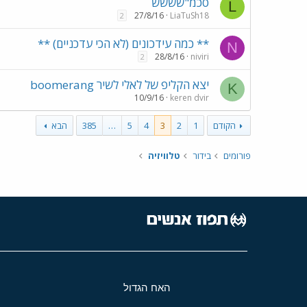
סכמ"שששש
L
27/8/16
LiaTuSh18
2
** כמה עידכונים (לא הכי עדכניים) **
N
28/8/16
niviri
2
יצא הקליפ של לאלי לשיר boomerang
K
10/9/16
keren dvir
הקודם
1
2
3
4
5
…
385
הבא
פורומים
בידור
טלוויזיה
האח הגדול