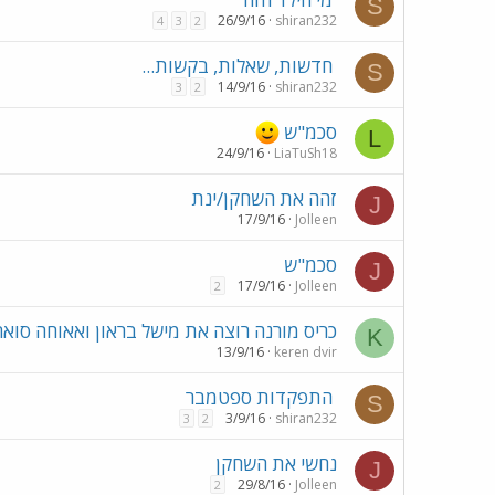
S
26/9/16
shiran232
4
3
2
חדשות, שאלות, בקשות...
S
14/9/16
shiran232
3
2
סכמ"ש
L
24/9/16
LiaTuSh18
זהה את השחקן/ינת
J
17/9/16
Jolleen
סכמ"ש
J
17/9/16
Jolleen
2
כריס מורנה רוצה את מישל בראון ואאוחה סוא
K
13/9/16
keren dvir
התפקדות ספטמבר
S
3/9/16
shiran232
3
2
נחשי את השחקן
J
29/8/16
Jolleen
2