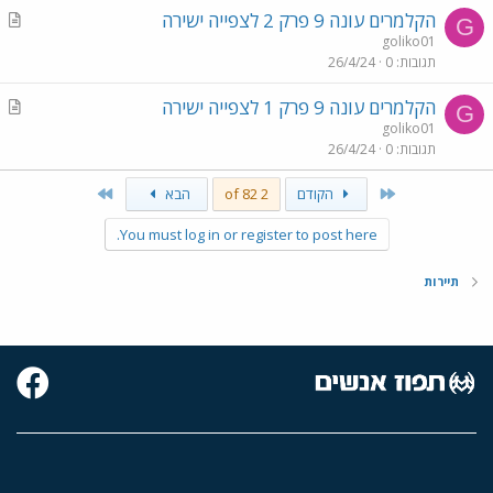
i
A
הקלמרים עונה 9 פרק 2 לצפייה ישירה
c
G
r
goliko01
l
תגובות
0
26/4/24
t
e
i
A
הקלמרים עונה 9 פרק 1 לצפייה ישירה
c
G
r
goliko01
l
תגובות
0
26/4/24
t
e
i
Last
First
הקודם
2 of 82
הבא
c
l
You must log in or register to post here.
e
תיירות