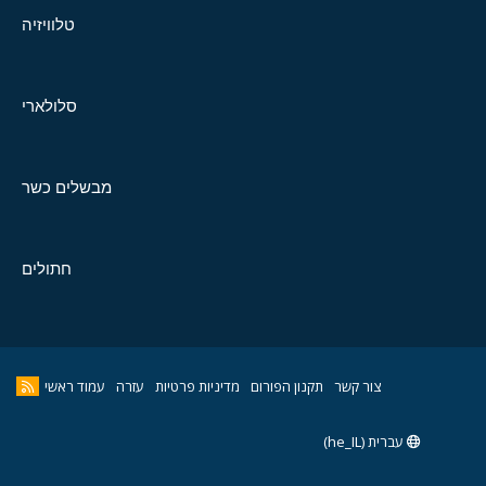
טלוויזיה
סלולארי
מבשלים כשר
חתולים
צור קשר
תקנון הפורום
מדיניות פרטיות
עזרה
עמוד ראשי
עברית (he_IL)