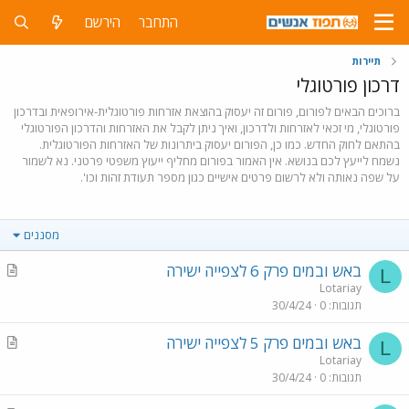
התחבר
הירשם
תיירות
דרכון פורטוגלי
ברוכים הבאים לפורום, פורום זה יעסוק בהוצאת אזרחות פורטוגלית-אירופאית ובדרכון
פורטוגלי, מי זכאי לאזרחות ולדרכון, ואיך ניתן לקבל את האזרחות והדרכון הפורטוגלי
בהתאם לחוק החדש. כמו כן, הפורום יעסוק ביתרונות של האזרחות הפורטוגלית.
נשמח לייעץ לכם בנושא. אין האמור בפורום מחליף ייעוץ משפטי פרטני. נא לשמור
על שפה נאותה ולא לרשום פרטים אישיים כגון מספר תעודת זהות וכו'.
מסננים
A
באש ובמים פרק 6 לצפייה ישירה
L
r
Lotariay
תגובות
0
30/4/24
t
i
A
באש ובמים פרק 5 לצפייה ישירה
c
L
r
Lotariay
l
תגובות
0
30/4/24
t
e
i