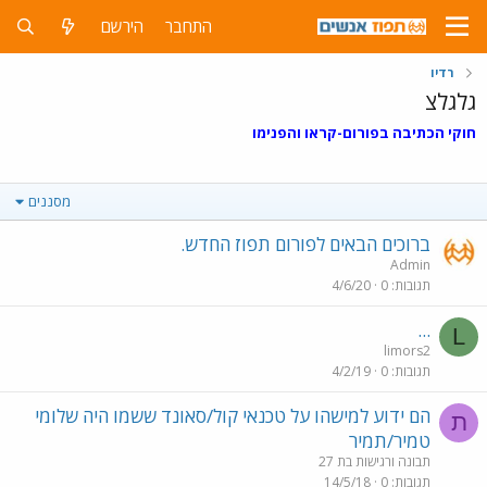
התחבר
הירשם
רדיו
גלגלצ
חוקי הכתיבה בפורום-קראו והפנימו
מסננים
ברוכים הבאים לפורום תפוז החדש.
Admin
תגובות
0
4/6/20
...
L
limors2
תגובות
0
4/2/19
הם ידוע למישהו על טכנאי קול/סאונד ששמו היה שלומי
ת
טמיר/תמיר
תבונה ורגישות בת 27
תגובות
0
14/5/18