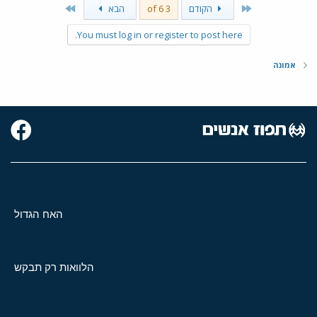
Last
First
הקודם
3 of 6
הבא
You must log in or register to post here.
אמונה
האח הגדול
הלוואות רק תבקש