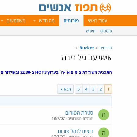
עמוד ראשי
פורומים
מה חדש
משתמשים
פוסטים
חיפוש
פורומים
Bucket
אישי עם גיל ריבה
התכנית משודרת בימים א´-ה´ בערוץ HOT3 ב-22:30 ובשידורים חוזרים ב-9:07 בבוקר ובהוט V.O.D
1
2
3
4
5
הבא
סגירת הפורום
ה
הנהלת הפורומים
18/7/07
רוצים לנהל פורום
ה
הנהלת הפורומים
17/7/07