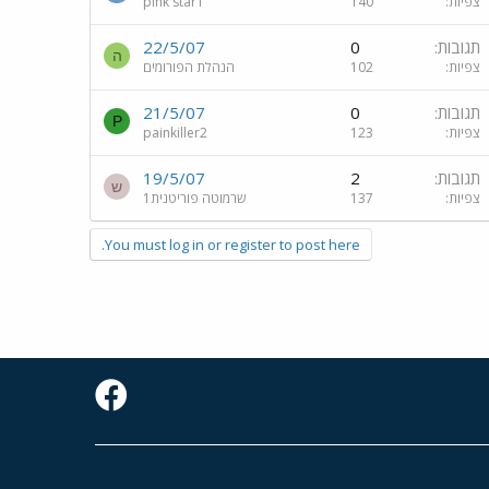
צפיות
140
pink star1
תגובות
0
22/5/07
ה
צפיות
102
הנהלת הפורומים
תגובות
0
21/5/07
P
צפיות
123
painkiller2
תגובות
2
19/5/07
ש
צפיות
137
שרמוטה פוריטנית1
You must log in or register to post here.