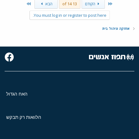
Last
First
הקודם
13 of 14
הבא
You must log in or register to post here.
אחזקה וניהול בית
האח הגדול
הלוואות רק תבקש