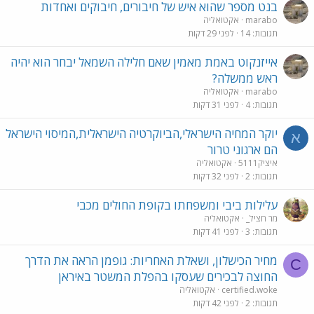
בנט מספר שהוא איש של חיבורים, חיבוקים ואחדות
marabo
אקטואליה
תגובות
14
לפני 29 דקות
אייזנקוט באמת מאמין שאם חלילה השמאל יבחר הוא יהיה
ראש ממשלה?
marabo
אקטואליה
תגובות
4
לפני 31 דקות
יוקר המחיה הישראלי,הביוקרטיה הישראלית,המיסוי הישראל
א
הם ארגוני טרור
איציק5111
אקטואליה
תגובות
2
לפני 32 דקות
עלילות ביבי ומשפחתו בקופת החולים מכבי
מר חציל_
אקטואליה
תגובות
3
לפני 41 דקות
מחיר הכישלון, ושאלת האחריות: גופמן הראה את הדרך
C
החוצה לבכירים שעסקו בהפלת המשטר באיראן
certified.woke
אקטואליה
תגובות
2
לפני 42 דקות