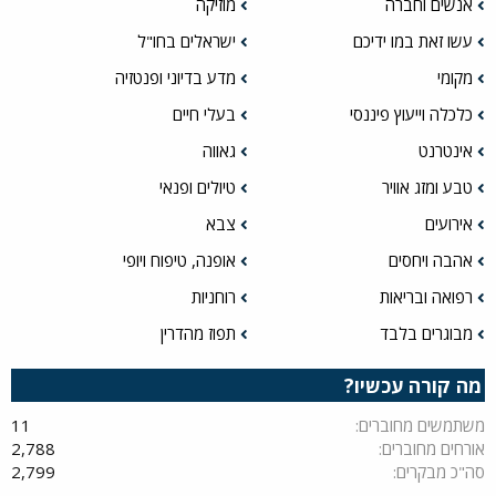
אנשים וחברה
מוזיקה
עשו זאת במו ידיכם
ישראלים בחו"ל
מקומי
מדע בדיוני ופנטזיה
כלכלה וייעוץ פיננסי
בעלי חיים
אינטרנט
גאווה
טבע ומזג אוויר
טיולים ופנאי
אירועים
צבא
אהבה ויחסים
אופנה, טיפוח ויופי
רפואה ובריאות
רוחניות
מבוגרים בלבד
תפוז מהדרין
מה קורה עכשיו?
משתמשים מחוברים
11
אורחים מחוברים
2,788
סה"כ מבקרים
2,799