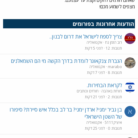
שאתם חולמים להקים וקצת על עצמכם.
מצפים לשמוע מכם!
הודעות אחרונות בפורומים
צריך לספח לישראל את דרום לבנון..
רוב הזמן נח
אקטואליה
תגובות
12
לפני 5 דקות
הגברת צנקאוגר לומדת בדרך הקשה מי הם השמאלנים
marabo
אקטואליה
תגובות
8
לפני 7 דקות
לקראת הבחירות.
חורזת באהבה
חורזים וכותבים
תגובות
2
לפני 21 דקות
בן גביר ימני? ארדן ימני? בר לב בכלל איש סיירת? סיפורו
א
של השטן הישראלי
איציק5111
אקטואליה
תגובות
0
לפני 25 דקות