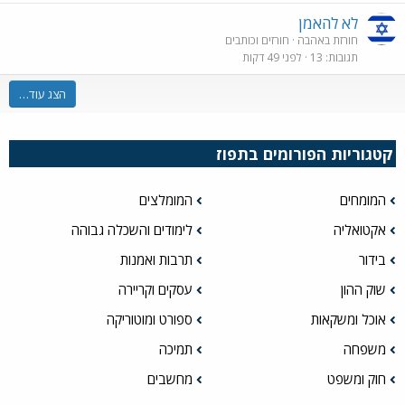
לא להאמן
חורזת באהבה
חורזים וכותבים
תגובות
13
לפני 49 דקות
הצג עוד…
קטגוריות הפורומים בתפוז
המומחים
המומלצים
אקטואליה
לימודים והשכלה גבוהה
בידור
תרבות ואמנות
שוק ההון
עסקים וקריירה
אוכל ומשקאות
ספורט ומוטוריקה
משפחה
תמיכה
חוק ומשפט
מחשבים