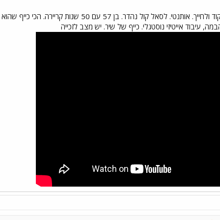
שיר כייפי, חיובי, משמח, גורם לרקוד ולחייך. אותנטי. לסא
ה, עיבוד אייטיזי נוסטגלי. כייף של שיר. יש מצב לזכייה