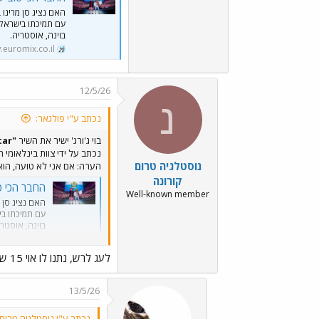
עם תמיכתו בישראל ו
בוינה, אוסטריה.
euromix.co.il
12/5/26
נ
נכתב ע"י פולגאר:
בוי ג'ורג' ישיר את השיר
"Superstar" (סופרסטאר)"
נכתב על ידי צוות בינלאומי ה
נוסטלגיה טרום
הערה: אם אני לא טועה, הוא 
קורונה
החבר הכי טוב של ישר
Well-known member
עם תמיכתו ביש
בוינה, אוסטרי
mix.co.il
לעג לרש, נתנו לו אוי 15 שניות, אולם למרות זאת, אני חושבת שהם יעלו לגמר.
13/5/26
נכתב ע"י נוסטלגיה טרום 