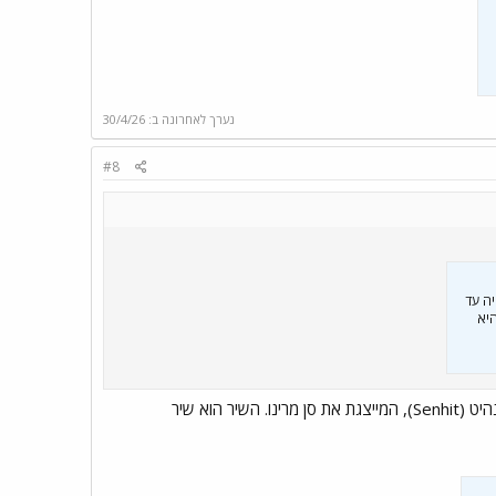
נערך לאחרונה ב:
30/4/26
#8
היה עד
היא
באירוויזיון 2026 כחלק משיתוף פעולה עם הזמרת סנהיט (Senhit), המייצגת את סן מרינו. השיר הוא שיר