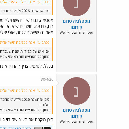
נ
נכתב ע"י אנה פבלובה הישראלית:
טוב אז השנה 2026 ולדעתי מדובר באיר' הגרוע בכל הזמנים.
מסכימה, גם השיר "הישראלי" מאו
נוסטלגיה טרום
הם, כנראה, חושבים שהקהל הא
קורונה
מאמינה שייעלה לגמר, אולי יצליח להתברג בטופ 0
Well-known member
נכתב ע"י אנה פבלובה הישראלית:
אני איש של מלודיות ושנה שעברה 2025 הייתה שנה נהדרת מהבחינה הזו. והשנה יש המון הפקות בומבסטיות אך מעט מאוד מלודיות
מתוך כל הטראש הזה מצאתי שלושה שי
בכלל, לטעמי, צריך להחזיר את ה
30/4/26
נ
נכתב ע"י אנה פבלובה הישראלית:
מלודיות.
נוסטלגיה טרום
מתוך כל הטראש הזה מצאתי שלושה שי
קורונה
היכן מיקמת את השיר של
בוי ג'ו
Well-known member
הזמר בוי ג'ורג' נק