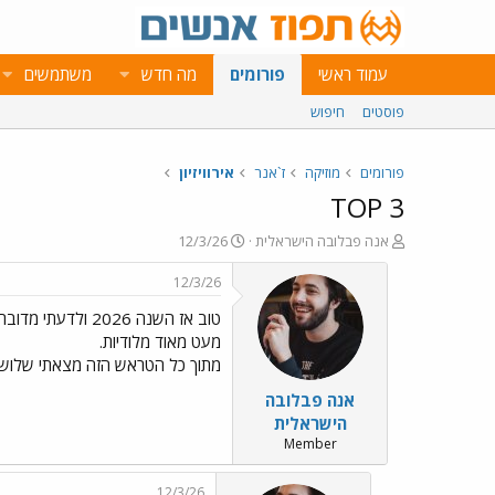
עמוד ראשי
פורומים
מה חדש
משתמשים
פוסטים
חיפוש
פורומים
מוזיקה
ז`אנר
אירוויזיון
TOP 3
פ
פ
אנה פבלובה הישראלית
12/3/26
ו
ו
ת
ר
12/3/26
ח
ס
ה
ם
נ
ב
מעט מאוד מלודיות.
ו
ת
מתוך כל הטראש הזה מצאתי שלושה שיר
ש
א
אנה פבלובה
א
ר
י
הישראלית
ך
Member
12/3/26