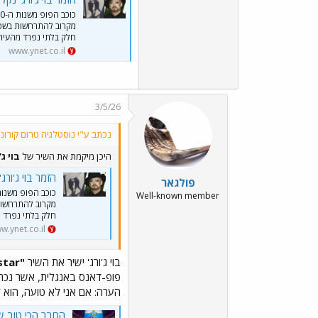
מקרוב להתרחשות בשכונ
חלק בלתי נפרד מהעיר 
www.ynet.co.il
3/5/26
נכתב ע"י נוסטלגיה טרום קורונה
היכן מיקמת את השיר של
בוי ג'
הזמר בוי ג'ורג
פולגאר
Well-known member
מקרוב להתרחשות 
חלק בלתי נפרד מ
w.ynet.co.il
בוי ג'ורג' ישיר את השיר
"Superstar" (סופרסטאר)"
פופ-דאנס באנגלית, אשר נכתב 
הערה: אם אני לא טועה, הוא ל
החבר הכי טוב של ישראל באירו