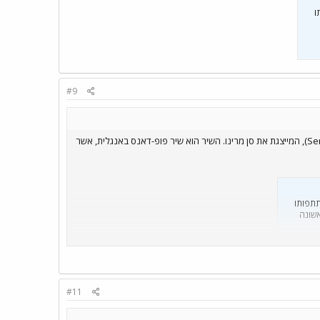
ותו
#9
באירוויזיון 2026 כחלק משיתוף פעולה עם הזמרת סנהיט (Senhit), המייצגת את סן מרינו. השיר הוא שיר פופ-דאנס באנגלית, אשר
ת נגד השתתפותו
אשונה
#11