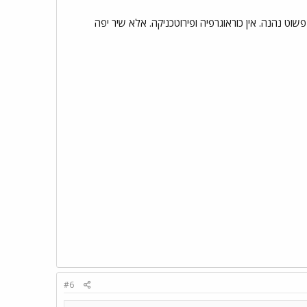
ל קול נהדר. בן 57 עם 50 שנות קריירה. הכי כייף שהוא פשוט נהנה. אין כוראוגרפיה ופירוטכניקה. אלא שיר יפה
#6