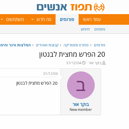
עמוד ראשי
פורומים
מה חדש
משתמשים
פוסטים
חיפוש
פורומים
ספורט ומוטוריקה
קבוצות ואוהדים
המלצות ווינר והימו
20 הפרש מחצית לבנטון
פ
פ
בוקר אור
31/12/04
ו
ו
ת
ר
31/12/04
ח
ס
ב
20 הפרש מחצית לבנטון
ה
ם
נ
ב
ו
ת
ש
א
בוקר אור
א
ר
י
New member
ך