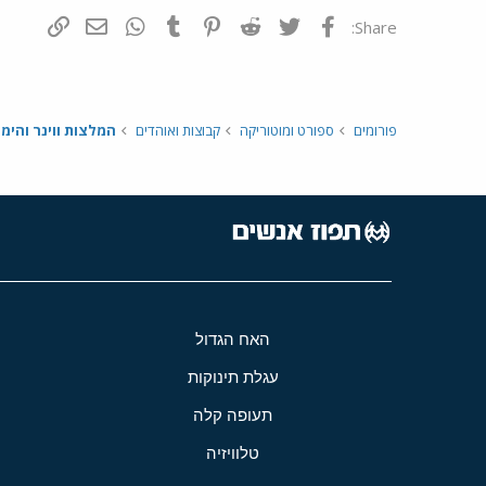
פייסבוק
Twitter
Reddit
Pinterest
Tumblr
WhatsApp
דואר אלקטרונ
הוסף קי
Share:
פורומים
ספורט ומוטוריקה
קבוצות ואוהדים
המלצות ווינר והימו
האח הגדול
עגלת תינוקות
תעופה קלה
טלוויזיה