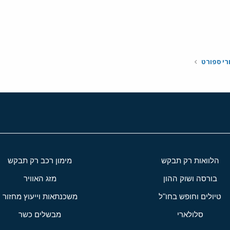
י
שור
רי ספורט
הלוואות רק תבקש
מימון רכב רק תבקש
בורסה ושוק ההון
מזג האוויר
טיולים וחופש בחו"ל
משכנתאות וייעוץ מחזור
סלולארי
מבשלים כשר