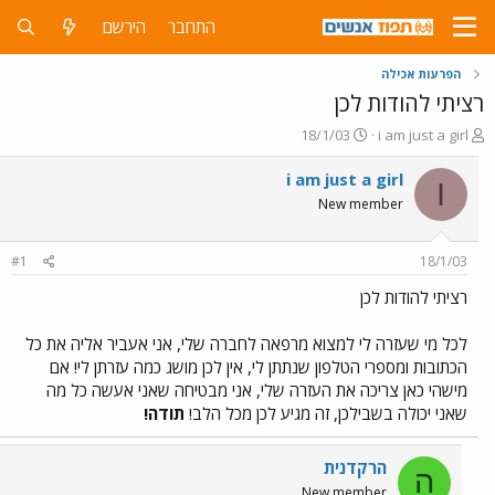
התחבר
הירשם
הפרעות אכילה
רציתי להודות לכן
פ
פ
18/1/03
i am just a girl
ו
ו
ת
ר
i am just a girl
I
ח
ס
New member
ה
ם
נ
ב
ו
ת
#1
18/1/03
ש
א
א
ר
רציתי להודות לכן
י
ך
לכל מי שעזרה לי למצוא מרפאה לחברה שלי, אני אעביר אליה את כל
הכתובות ומספרי הטלפון שנתתן לי, אין לכן מושג כמה עזרתן לי! אם
מישהי כאן צריכה את העזרה שלי, אני מבטיחה שאני אעשה כל מה
שאני יכולה בשבילכן, זה מגיע לכן מכל הלב!
תודה!
הרקדנית
ה
New member