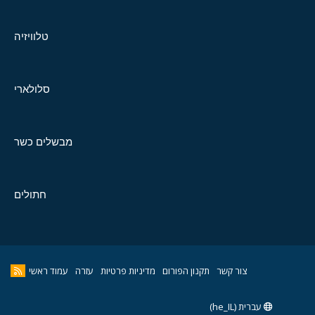
טלוויזיה
סלולארי
מבשלים כשר
חתולים
צור קשר
תקנון הפורום
מדיניות פרטיות
עזרה
עמוד ראשי
עברית (he_IL)