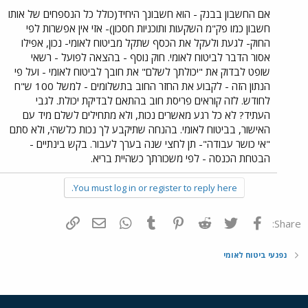
אם החשבון בבנק - הוא חשבונך היחיד(כולל כל הנספחים של אותו
חשבון כמו פק"מ השקעות ותוכניות חסכון)- אזי אין אפשרות לפי
החוק- לגעת ולעקל את הכסף שתקל מביטוח לאומי- נכון, אפילו
אסור הדבר לביטוח לאומי. חוק נוסף - בהצאה לפועל - רשאי
שופט לבדוק את "יכולתך לשלם" את חובך לביטוח לאומי - ועל פי
הנתון הזה - לקבוע את החזר החוב בתשלומים - למשל 100 ש"ח
לחודש. לזה קוראים פריסת חוב בהתאם לבדיקת יכולת. לגבי
העתיד? לא כל רגע מאשרים נכות, ולא מתחילים לשלם מיד עם
האישור, בביטוח לאומי. בהנחה שתיקבע לך נכות כלשהי, ולא סתם
"אי כושר עבודה"- תן לחצי שנה בערך לעבור. בקש בינתיים -
הבטחת הכנסה - לפי משכורתך כשהיית בריא.
You must log in or register to reply here.
פייסבוק
Twitter
Reddit
Pinterest
Tumblr
WhatsApp
דואר אלקטרוני
הוסף קישור
Share:
נפגעי ביטוח לאומי