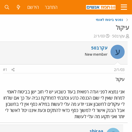
התחבר
הירשם
נפגעי ביטוח לאומי
עיקול
פ
פ
עקרב50
2/1/03
ו
ו
ת
ר
עקרב50
ע
ח
ס
New member
ה
ם
נ
ב
ו
ת
#1
2/1/03
ש
א
א
ר
עיקול
י
ך
אני נמצא לפני ועדה רפואית בעוד כשבוע יש לי חוב ישן בביטוח לאומי
למרות שאין לי שום הכנסה כרגע וכתבתי למחלקת גביה על כך אם שלחו
לי עיקולים לחשבון אנני יודע מה עלי לעשות במילא כסף אין לי בחשבון
אבל הבנק אישר לי למשוך כסף כדאי להתקים וכעת איננו יכול לאשר לי
יותר ואני תקוע מה עלי לעשות
shiraa