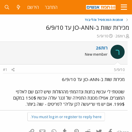
התחבר
הירשם
אומנות הטכסטיל והליבוד
מכירות שוות ב-JO-ANN עד 6/9/10
פ
פ
רות26
5/9/10
ו
ו
ת
ר
רות26
ר
ח
ס
New member
ה
ם
נ
ב
ו
ת
#1
5/9/10
ש
א
א
ר
מכירות שוות ב-JO-ANN עד 6/9/10
י
ך
שוטטתי לי עכשיו בחנות ונדהמתי מההוזלות שיש להם שם לאלפי
המוצרים. אפילו מכונת התפירה של זנגר עולה עכשיו 150$ במקום
199$. אם יש מי ש"יעשה לכן עליה" לפריטים - שוה ביותר.
You must log in or register to reply here.
פייסבוק
Twitter
Reddit
Pinterest
Tumblr
WhatsApp
דואר אלקטרוני
הוסף קישור
Share: