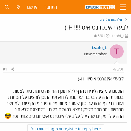
התחבר
הירשם
חלומות צלולים
לבעלי אינטרנט איטי!!!! H-)
פ
פ
4/6/01
tsahi_t
ו
ו
ת
ר
tsahi_t
T
ח
ס
New member
ה
ם
נ
ב
ו
ת
#1
4/6/01
ש
א
א
ר
לבעלי אינטרנט איטי!!!! H-)
י
ך
הוספנו פונקציה לירידת הדף ללא תוכן ההודעה כלומר, ניתן לצפות
בכותרת ההודעה בלבד ועל מנת לקרוא את התוכן לוחצים על הכותרת
ועוברים לדף ההודעה כיוון שעובר פחות מידע פר דף הדף יורד למחשב
מהרשת יותר מהר הלינק נמצא למעלה בשם - ``לתצוגה ללא תוכן
ההודעה`` מקווים שזה יקל על בעלי אינטרנט איטי יום טוב צוות תפוז
You must log in or register to reply here.