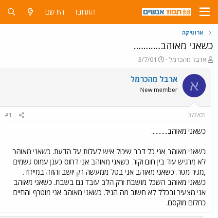
התחבר
הירשם
ארוטיקה
כשאני מאוהב...........
פ
פ
ארבל מהכרמל
3/7/01
ו
ו
ת
ר
ארבל מהכרמל
א
ח
ס
New member
ה
ם
נ
ב
ו
ת
#1
3/7/01
ש
א
א
ר
כשאני מאוהב...........
י
ך
כשאני מאוהב אני כל דבר שיכול איש לעלות על הדעת. כשאני מאוהב
לא מרגיש עוד בין חום וקור. כשאני מאוהב אני דחוס כענן עמוס גשמים
,מגיר מטר. כשאני מאוהב אני בטל ממעשה רק יושב והוזה במייחד.
כשאני מאוהב השכל מושבת ורק הלב עובד גם בשבת. כשאני מאוהב
אני מצעיר ובכלל לא חשוב מה הגיל. כשאני מאוהב אני מוטרף והחיים
כחלום מוקסם.