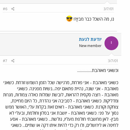
#6
3/7/01
נו, מה השכל כבר מבין?!
יודעת לגעת
י
New member
#7
3/7/01
וכשאני מאוהבת.................
כשאני מאוהבת - אני פורחת, מרגישה שכל הזמן השמש זורחת. כשאני
מאוהבת - אני שונה, נהיית פתאום יפה...נשיות מפגינה. כשאני
מאוהבת - רוצה סקסית להראות, לובשת שמלות כאלה צמודות, מגרות
ומדליקות. כשאני מאוהבת - לסביבה אני נהדרת, כל היום מחייכת,
צוחקת וקורנת. כשאני מאוהבת - רואים זאת בקלות עלי, האושר ממש
נסוך על פני. כשאני מאוהבת - יושבת אני בסלון וחולמת, ובעלי לא
מבין- לאן מחשבתי חולפת מעליו, גולשת... כשאני מאוהבת - אסע
לחיפה או לירושלים, ולו רק כדי להיות איתו דקה או שתיים... כשאני