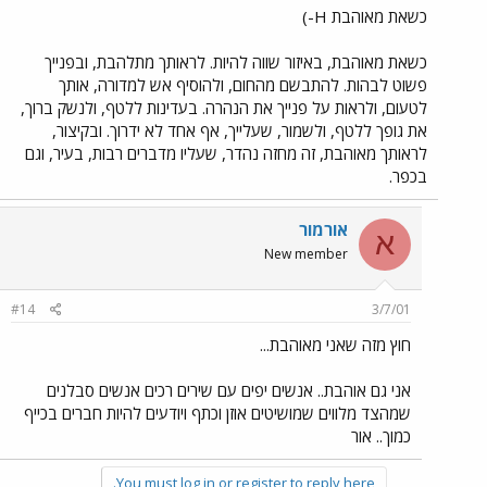
כשאת מאוהבת H-)
כשאת מאוהבת, באיזור שווה להיות. לראותך מתלהבת, ובפנייך
פשוט לבהות. להתבשם מהחום, ולהוסיף אש למדורה, אותך
לטעום, ולראות על פנייך את הנהרה. בעדינות ללטף, ולנשק ברוך,
את גופך ללטף, ולשמור, שעלייך, אף אחד לא ידרוך. ובקיצור,
לראותך מאוהבת, זה מחזה נהדר, שעליו מדברים רבות, בעיר, וגם
בכפר.
אורמור
א
New member
#14
3/7/01
חוץ מזה שאני מאוהבת...
אני גם אוהבת.. אנשים יפים עם שירים רכים אנשים סבלנים
שמהצד מלווים שמושיטים אוזן וכתף ויודעים להיות חברים בכייף
כמוך.. אור
You must log in or register to reply here.