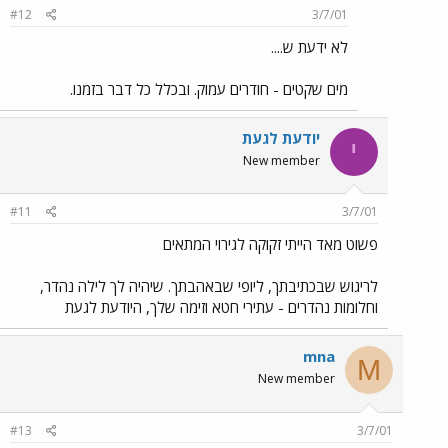
#12
3/7/01
לא ידעת ש....
מים שקטים - חודרים עמוק. ובכלל כל דבר בזמנו.
יודעת לגעת
י
New member
#11
3/7/01
פשוט מאד הייתי זקוקה לגירוי המתאים
לריגוש שבכתיבתך, ליופי שבאהבתך. שיהיה לך לילה נהדר,
וחלומות נהדרים - עתירי חטא וזימה שלך, היודעת לגעת
mna
M
New member
#13
3/7/01