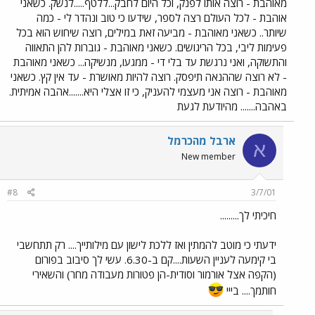
מאוהבת - רוצה אותו לפנק, וכל היום לחבק...ללטף.....לנשק. כשאני
אוהבת - לכל העולם רצה לספר, שידעו כי טוב ונהדר לי - כמה
שיותר.. כשאני מאוהבת - מביעה זאת במילים, רוצה שיחוש הוא בכל
פעימות ליבי, בכל הריגושים. כשאני מאוהבת - גוברות להן התאווה
והתשוקה, ואני נרגשת עד בלי די - ממגעו, מנשיקה... כשאני מאוהבת
- לא רוצה שההנאה תיפסק. רוצה להיות מאושרת - עד אין קץ. כשאני
מאוהבת - רוצה אני מעצמי להעניק, כי זו אצלי היא.......אהבה אמיתית.
באהבה....... מהיודעת לגעת
ארבל מהכרמל
א
New member
#8
3/7/01
חיכיתי לך.........
ידעתי כי מוטב להמתין ואז ללכת לישון עם מילותייך.... רק תתחשבי
בי קימעה לעניין השעות....קם ב-6.30. עשי לך סיבוב בפורום
(הקפה אצל אורמור וסודית-הן פטורות מעבודה מחר) והשאירי
חותמך.... בייי