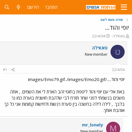
התחבר
הירשם
שירה מעת לעט
יופי והוד...
פ
פ
טאKילה
22/4/04
ו
ו
ת
ר
טאKילה
ט
ח
ס
New member
ה
ם
נ
ב
ו
ת
#1
22/4/04
ש
א
א
ר
יופי והוד...../images/Emo79.gif../images/Emo20.gif
י
ך
באת אלי עם יופי והוד ליטפת בחוטי זהב הארת לי את השמים. , אתה
משכים בנשמתי לפני שחר תזרח לבי שלהבת חושנית בוערת כמו נר
בלבך. , לילה לילה בחשכה בין סערת רגשות ולחישות קסומות אני כל כך
אוהבת אותך.
mr_lonely
M
New member